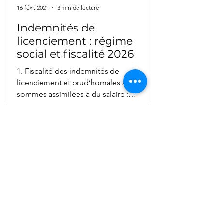
16 févr. 2021
3 min de lecture
Indemnités de
licenciement : régime
social et fiscalité 2026
1. Fiscalité des indemnités de
licenciement et prud’homales A. Les
sommes assimilées à du salaire :
imposables Certaines condamnations
prud’homales sont juridiquement
assimilées à du salaire. C’est notamment
le cas de : l’indemnité compensatrice de
préavis l’indemnité de congés payés les
rappels de salaire les heures
supplémentaires les primes ou avantages
contractuels non versés Régime fiscal Ces
sommes : sont entièrement imposables à
l’impôt sur le revenu sont soumises aux