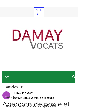
ME
NU
Post
articles
Julien DAMAY
articles
20 avr. 2023
2 min de lecture
Abandon de poste et
accidents et préjudice corporel