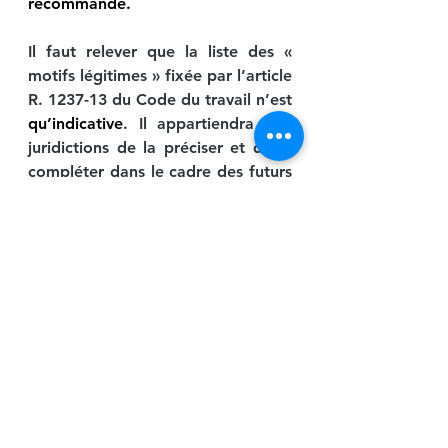
recommandé.
Il faut relever que la liste des « 
motifs légitimes » fixée par l’article 
R. 1237-13 du Code du travail n’est 
qu’indicative
. Il appartiendra aux 
juridictions de la préciser et de la 
compléter dans le cadre des futurs 
contentieux.
Le salarié conserve naturellement 
la possibilité de contester la 
présomption de démission.
décret du 17 avril 2023 abandon de poste et démi
.pdf
Télécharger PDF • 156KB
abandon de poste
démission