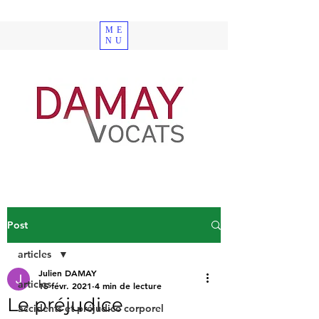
ME
NU
Post
articles
Julien DAMAY
articles
15 févr. 2021
4 min de lecture
Le préjudice
accidents et préjudice corporel