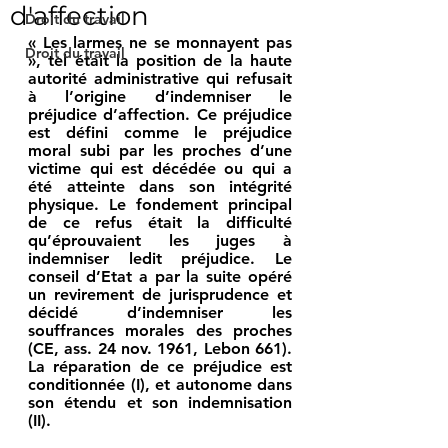
d'affection
Droit du travail
« Les larmes ne se monnayent pas 
Droit du travail
», tel était la position de la haute 
autorité administrative qui refusait 
à l’origine d’indemniser le 
préjudice d’affection. Ce préjudice 
est défini comme le préjudice 
moral subi par les proches d’une 
victime qui est décédée ou qui a 
été atteinte dans son intégrité 
physique. Le fondement principal 
de ce refus était la difficulté 
qu’éprouvaient les juges à 
indemniser ledit préjudice. Le 
conseil d’Etat a par la suite opéré 
un revirement de jurisprudence et 
décidé d’indemniser les 
souffrances morales des proches 
(CE, ass. 24 nov. 1961, Lebon 661). 
La réparation de ce préjudice est 
conditionnée (I), et autonome dans 
son étendu et son indemnisation 
(II).