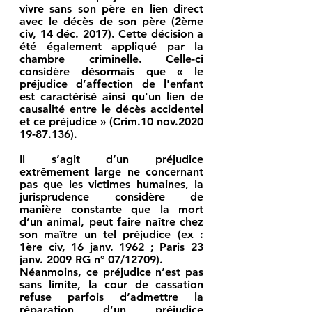
vivre sans son père en lien direct 
avec le décès de son père (2ème 
civ, 14 déc. 2017). Cette décision a 
été également appliqué par la 
chambre criminelle. Celle-ci 
considère désormais que 
« le 
préjudice d’affection de l'enfant 
est caractérisé ainsi qu'un lien de 
causalité entre le décès accidentel 
et ce préjudice » 
(Crim.10 nov.2020 
19-87.136).
Il s’agit d’un préjudice 
extrêmement large ne concernant 
pas que les victimes humaines, la 
jurisprudence considère de 
manière constante que 
la mort 
d’un animal, peut faire naître chez 
son maître un tel préjudice
 (ex : 
1ère civ, 16 janv. 1962 ; Paris 23 
janv. 2009 RG n° 07/12709).
Néanmoins, ce préjudice n’est pas 
sans limite, la cour de cassation 
refuse parfois d’admettre la 
réparation d’un préjudice 