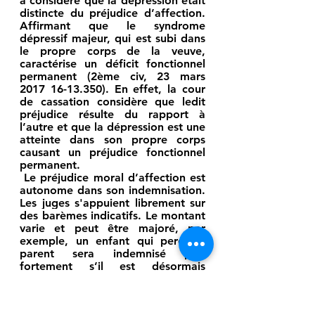
a considéré que la dépression était 
distincte du préjudice d’affection. 
Affirmant que le syndrome 
dépressif majeur, qui est subi dans 
le propre corps de la veuve, 
caractérise un déficit fonctionnel 
permanent (2ème civ, 23 mars 
2017 16-13.350). En effet, la cour 
de cassation considère que ledit 
préjudice résulte du rapport à 
l’autre et que la dépression est une 
atteinte dans son propre corps 
causant un préjudice fonctionnel 
permanent.
Le préjudice moral d’affection est 
autonome dans son indemnisation. 
Les juges s'appuient librement sur 
des barèmes indicatifs
. Le montant 
varie et peut être majoré, par 
exemple, un enfant qui perd un 
parent sera indemnisé plus 
fortement s’il est désormais 
orphelin. A titre indicatif, 
l’indemnisation du préjudice 
d’affection du conjoint ou du 